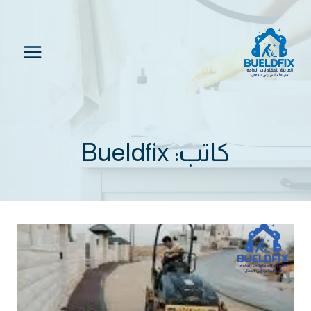
لتجاوز
لى
لمحتوى
كاتب: Bueldfix