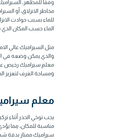
وفقًا للمظهر، السيراميك 
مخاطر الانزلاق، أو السير
للماء بسبب حوادث الانز
الماء حسب المكان الذي 
مثل السيراميك عالي الام
والذي يمكن وضعه في الح
معلم سيراميك رخيص
عم
ومساحة الغرف لتعزيز الم
معلم سيرامي
يجب توخي الحذر أثناء ترك
مناسبة للمكان، مِما يؤد
سيراميك ممتاز
بدقة شدي