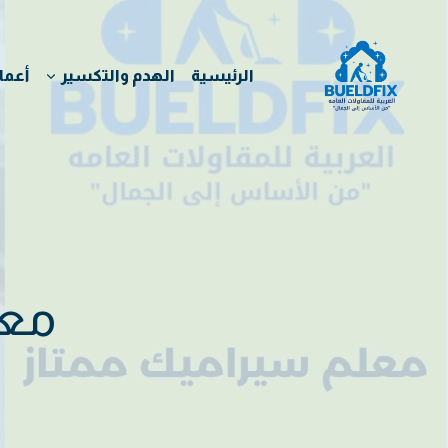
لتجاوز
لى
لمحتوى
الرئيسية
الهدم والتكسير
أعما
معل