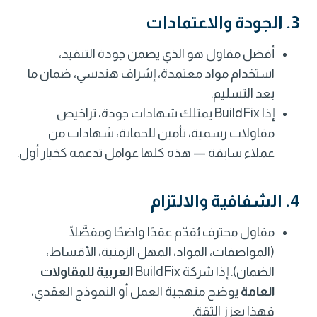
3. الجودة والاعتمادات
أفضل مقاول هو الذي يضمن جودة التنفيذ،
استخدام مواد معتمدة، إشراف هندسي، ضمان ما
بعد التسليم.
إذا BuildFix يمتلك شهادات جودة، تراخيص
مقاولات رسمية، تأمين للحماية، شهادات من
عملاء سابقة — هذه كلها عوامل تدعمه كخيار أول.
4. الشفافية والالتزام
مقاول محترف يُقدّم عقدًا واضحًا ومفصَّلًا
(المواصفات، المواد، المهل الزمنية، الأقساط،
الضمان). إذا شركة BuildFix
العربية للمقاولات
العامة
يوضح منهجية العمل أو النموذج العقدي،
فهذا يعزز الثقة.