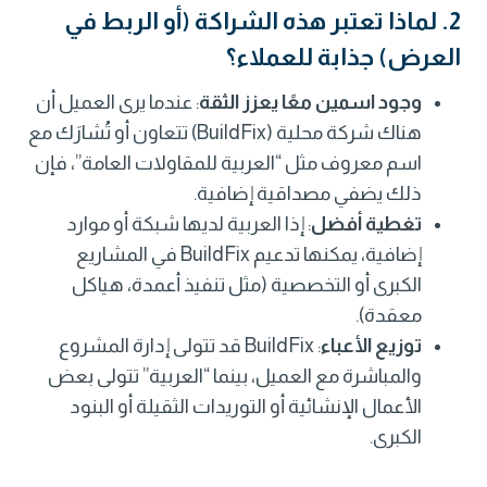
2. لماذا تعتبر هذه الشراكة (أو الربط في
العرض) جذابة للعملاء؟
وجود اسمين معًا يعزز الثقة
: عندما يرى العميل أن
هناك شركة محلية (BuildFix) تتعاون أو تُشارَك مع
اسم معروف مثل “العربية للمقاولات العامة”، فإن
ذلك يضفي مصداقية إضافية.
تغطية أفضل
: إذا العربية لديها شبكة أو موارد
إضافية، يمكنها تدعيم BuildFix في المشاريع
الكبرى أو التخصصية (مثل تنفيذ أعمدة، هياكل
معقدة).
توزيع الأعباء
: BuildFix قد تتولى إدارة المشروع
والمباشرة مع العميل، بينما “العربية” تتولى بعض
الأعمال الإنشائية أو التوريدات الثقيلة أو البنود
الكبرى.